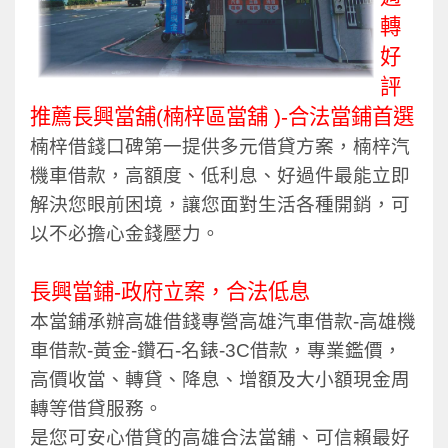
轉
好
評
推薦長興當舖(
楠梓區當舖
)-合法當鋪首選
楠梓借錢口碑第一提供多元借貸方案，楠梓汽
機車借款，高額度、低利息、好過件最能立即
解決您眼前困境，讓您面對生活各種開銷，可
以不必擔心金錢壓力。
長興當鋪-政府立案，合法低息
本當鋪承辦高雄借錢專營高雄汽車借款-高雄機
車借款-黃金-鑽石-名錶-3C借款，專業鑑價，
高價收當、轉貸、降息、增額及大小額現金周
轉等借貸服務。
是您可安心借貸的高雄合法當舖、可信賴最好