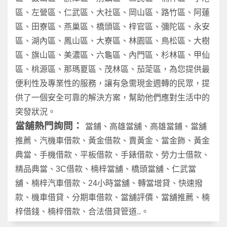
區、左營區、仁武區、大社區、岡山區、路竹區、阿蓮
區、田寮區、燕巢區、橋頭區、梓官區、彌陀區、永安
區、湖內區、鳳山區、大寮區、林園區、鳥松區、大樹
區、旗山區、美濃區、六龜區、內門區、杉林區、甲仙
區、桃源區、那瑪夏區、茂林區、茄萣區，為您提供最
便利性及專業性的服務，讓有急需現金週轉的民眾，提
供了一個安全可靠的解決方案，幫助他們應對生活中的
突發狀況。
當舖熱門詢問：
當鋪
、
高雄當舖
、
高雄當鋪
、
當舖
推薦
、
汽機車借款、黃金借款
、
賣黃
金
、當金飾
、黃金
典當
、
手機借款
、平板借款
、
手錶借款
、
勞力士借款
、
精品典當、3C借款
、
楠梓當舖
、
橋頭當舖
、
仁武當
舖
、
楠梓汽車借款
、
24小時當舖
、
轉當增貸
、
快速撥
款
、機車借貸
、分期車借款
、當舖評價、當舖推薦
、楠
梓借錢
、楠梓借款
、合法借貸管道..。