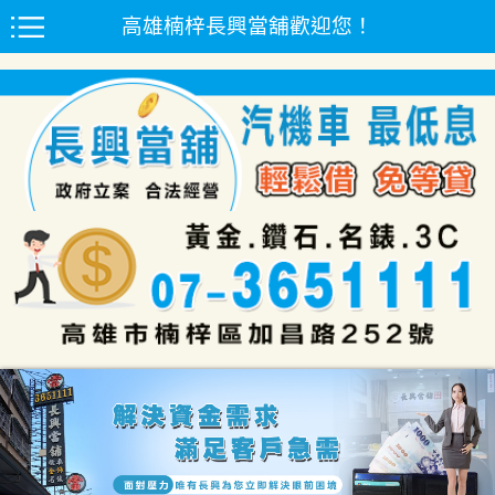
高雄楠梓長興當舖歡迎您！