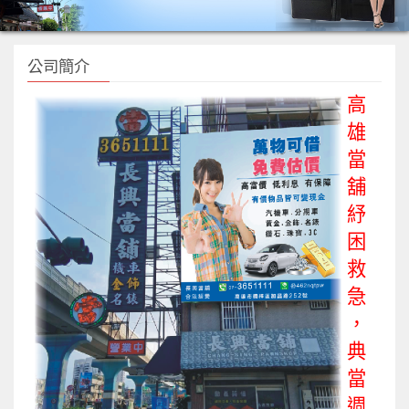
公司簡介
高
雄
當
舖
紓
困
救
急
，
典
當
週